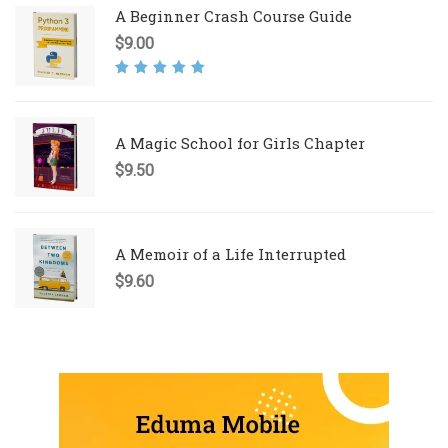
A Beginner Crash Course Guide
$
9.00
Rated
5.00
out
of 5
A Magic School for Girls Chapter
$
9.50
A Memoir of a Life Interrupted
$
9.60