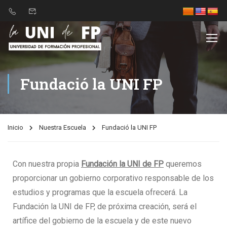
Nota:
este
sitio
web
incluye
un
Fundació la UNI FP
sistema
de
accesibilidad.
Inicio
Nuestra Escuela
Fundació la UNI FP
Con nuestra propia
Fundación la UNI de FP
queremos
proporcionar un gobierno corporativo responsable de los
estudios y programas que la escuela ofrecerá. La
Fundación la UNI de FP, de próxima creación, será el
artífice del gobierno de la escuela y de este nuevo