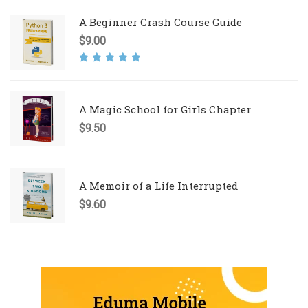
A Beginner Crash Course Guide
$
9.00
Rated
5.00
out
of 5
A Magic School for Girls Chapter
$
9.50
A Memoir of a Life Interrupted
$
9.60