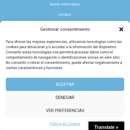
Sesión Informativa
Campus
Endowment
Gestionar consentimiento
Para ofrecer las mejores experiencias, utilizamos tecnologías como las
PROGRAMA KIT DIGITAL FINANCIADO POR LOS FONDOS NEXT GENERATION
cookies para almacenar y/o acceder a la información del dispositivo.
DEL MECANISMO DE RECUPERACIÓN Y RESILIENCIA
Consentir estas tecnologías nos permitirá procesar datos como el
comportamiento de navegación o identificaciones únicas en este sitio.
No consentir o retirar el consentimiento, puede afectar negativamente a
ciertas características y funciones.
ACEPTAR
La UNI de FP
|
UNIVERSIDAD DE FORMACIÓN
DENEGAR
PROFESIONAL
Política de Privacidad
Política de Cookies
VER PREFERENCIAS
Declaración de accesibilidad
Política de Cookies
Translate »