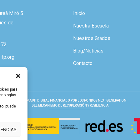
ureà Miró 5
Inicio
ues de
Nuestra Escuela
Nuestros Grados
272
Blog/Noticias
ifp.org
Contacto
okies para
ecnologías
PROGRAMA KIT DIGITAL FINANCIADO POR LOS FONDOS NEXT GENERATION
DEL MECANISMO DE RECUPERACIÓN Y RESILIENCIA
nto, puede
RENCIAS