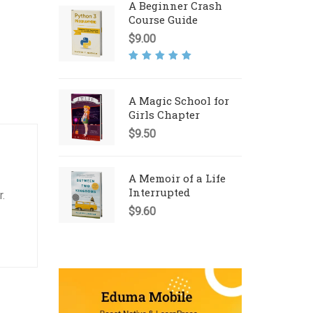
A Beginner Crash
Course Guide
$
9.00
Rated
5.00
out
of 5
A Magic School for
Girls Chapter
$
9.50
A Memoir of a Life
Interrupted
r.
$
9.60