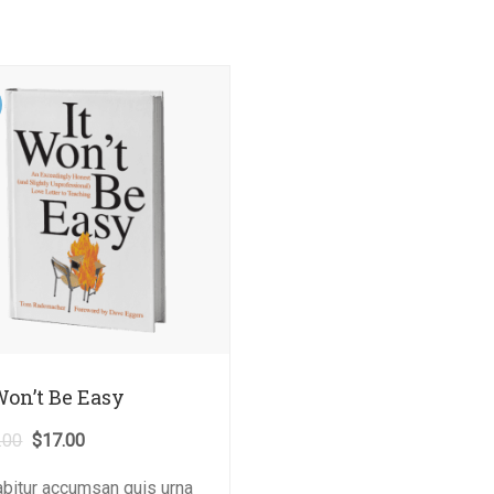
Won’t Be Easy
.00
$
17.00
abitur accumsan quis urna