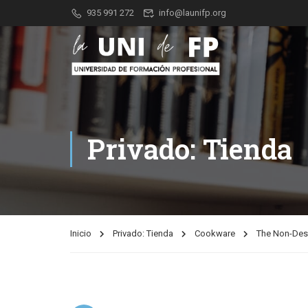
Nota:
935 991 272
info@launifp.org
este
sitio
web
incluye
un
sistema
Privado: Tienda
de
accesibilidad.
Presione
Control-
F11
Inicio
Privado: Tienda
Cookware
The Non-Des
para
ajustar
el
sitio