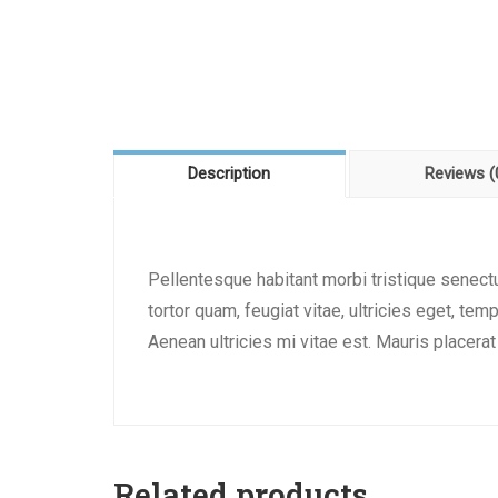
F10
para
abrir
un
menú
de
Description
Reviews (
accesibilidad.
Pellentesque habitant morbi tristique senec
tortor quam, feugiat vitae, ultricies eget, t
Aenean ultricies mi vitae est. Mauris placerat
Related products