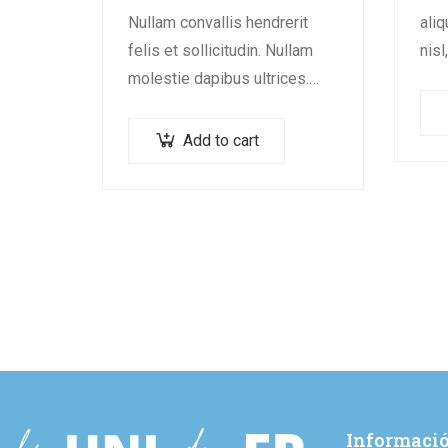
Nullam convallis hendrerit
aliq
felis et sollicitudin. Nullam
nisl
molestie dapibus ultrices.
eu,
Nullam sed congue erat.
ips
Fusce leo metus, lacinia vel
cons
Add to cart
nisl quis, ullamcorper luctus
Mau
massa. Nullam nisi lectus,
molestie mattis…
Informació