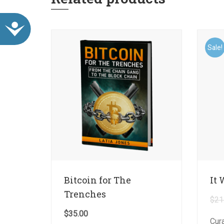
ACCESIBILIDAD
Sale!
Bitcoin for The
It 
Trenches
$
21
$
35.00
Cur