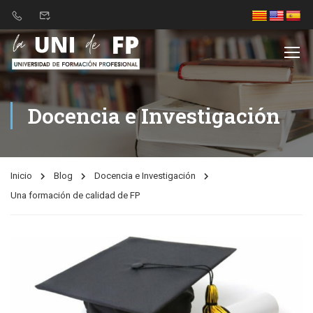
Nota:
este
sitio
web
incluye
un
Docencia e Investigación
sistema
de
accesibilidad.
Inicio
Blog
Docencia e Investigación
Una formación de calidad de FP