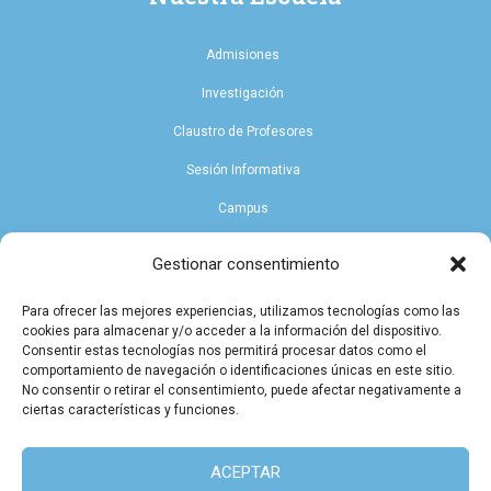
Admisiones
Investigación
Claustro de Profesores
Sesión Informativa
Campus
Endowment
Gestionar consentimiento
Para ofrecer las mejores experiencias, utilizamos tecnologías como las
PROGRAMA KIT DIGITAL FINANCIADO POR LOS FONDOS NEXT GENERATION
cookies para almacenar y/o acceder a la información del dispositivo.
DEL MECANISMO DE RECUPERACIÓN Y RESILIENCIA
Consentir estas tecnologías nos permitirá procesar datos como el
comportamiento de navegación o identificaciones únicas en este sitio.
No consentir o retirar el consentimiento, puede afectar negativamente a
ciertas características y funciones.
ACEPTAR